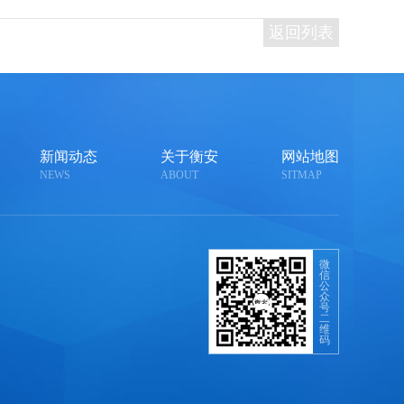
返回列表
新闻动态
关于衡安
网站地图
NEWS
ABOUT
SITMAP
微
信
公
众
号
二
维
码
，