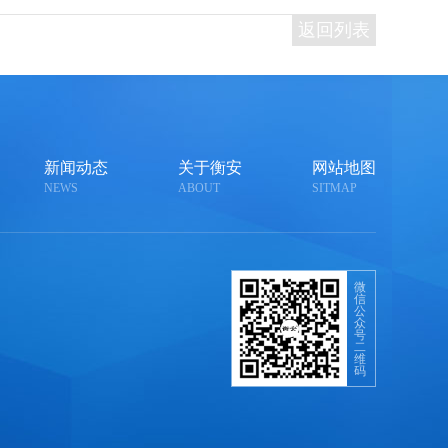
返回列表
新闻动态
关于衡安
网站地图
NEWS
ABOUT
SITMAP
微
信
公
众
号
二
维
码
，