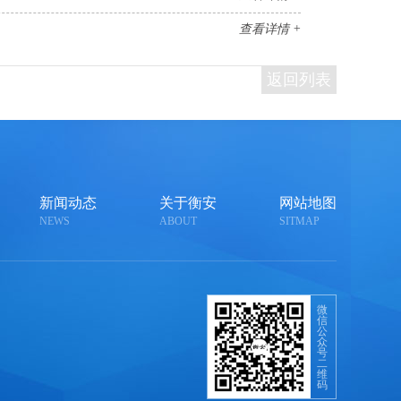
查看详情 +
返回列表
新闻动态
关于衡安
网站地图
NEWS
ABOUT
SITMAP
微
信
公
众
号
二
维
码