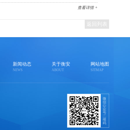
查看详情 +
返回列表
新闻动态
关于衡安
网站地图
NEWS
ABOUT
SITMAP
微
信
公
众
号
二
维
码