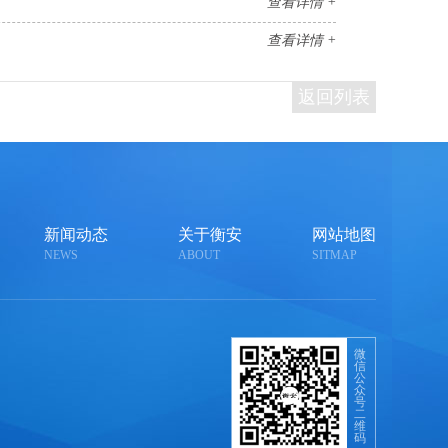
查看详情 +
查看详情 +
返回列表
新闻动态
关于衡安
网站地图
NEWS
ABOUT
SITMAP
微
信
公
众
号
二
维
码