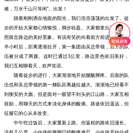
难，万水千山只等闲”。出发！
踏着刚刚洒在地面的阳光，我们浩浩荡荡的出发了。徒
步的开始大家都心情愉悦，脚步轻盈。大家都拿出手机，拍
照留念路边的美好景象。有说有笑的向着前方前进。在出发
半小时后，距离逐渐拉开，第一集团由吴总带领，后方的队
伍被分成了两拨。这时已通过3公里，路边景色依旧美好，
我们互相聊着天，欢声笑语。
随着徒步的进行，大家渐渐地开始腿酸脚疼。后面的队
伍也和吴总带领的第一梯队距离越拉越大。渐渐地已经看不
到衡安的大旗。但是面对一眼望不到头的江山路，大家互相
鼓励，用聊天的方式来淡化身体的酸痛。路途依旧遥远，但
征服它的心从未改变。
中午吃过饭后，大家重新上路。但返程的路依旧漫长。
没有几公里，小伙伴的腿脚已经酸痛难忍。小伙伴开始分成