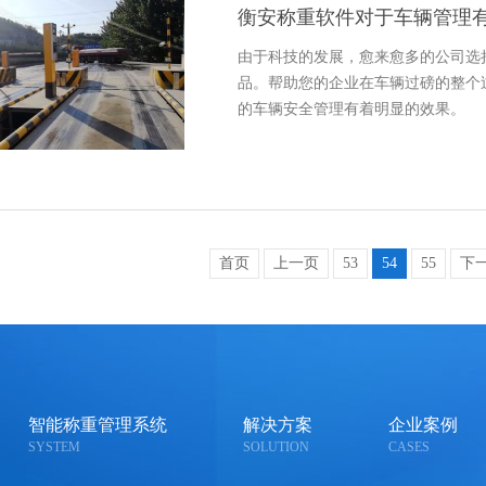
衡安称重软件对于车辆管理
由于科技的发展，愈来愈多的公司选
品。帮助您的企业在车辆过磅的整个
的车辆安全管理有着明显的效果。
首页
上一页
53
54
55
下
智能称重管理系统
解决方案
企业案例
SYSTEM
SOLUTION
CASES